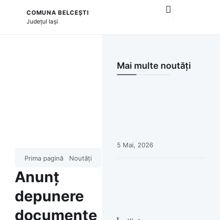
COMUNA BELCEȘTI
și serviciile publice
Județul
Iași
Mai multe noutăți
5 Mai, 2026
Prima pagină
Noutăți
Anunț
depunere
documente