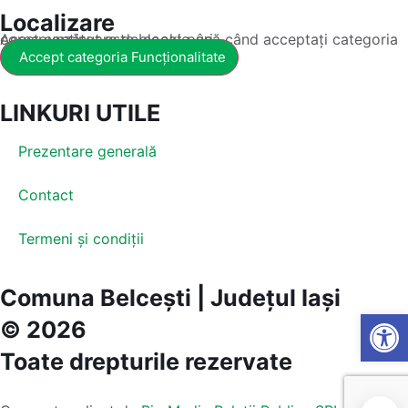
Localizare
Acest conținut este blocat până când acceptați categoria corespunzătoare de cookie-uri.
Accept categoria Funcționalitate
LINKURI UTILE
Prezentare generală
Contact
Termeni și condiții
Comuna Belcești | Județul Iași
Open
© 2026
Toate drepturile rezervate