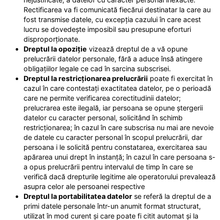
Rectificarea va fi comunicată fiecărui destinatar la care au
fost transmise datele, cu excepția cazului în care acest
lucru se dovedește imposibil sau presupune eforturi
disproporționate.
Dreptul la opoziție
vizează dreptul de a vă opune
prelucrării datelor personale, fără a aduce însă atingere
obligațiilor legale ce cad în sarcina subscrisei.
Dreptul la restricționarea prelucrării
poate fi exercitat în
cazul în care contestați exactitatea datelor, pe o perioadă
care ne permite verificarea corectitudinii datelor;
prelucrarea este ilegală, iar persoana se opune ștergerii
datelor cu caracter personal, solicitând în schimb
restricționarea; în cazul în care subscrisa nu mai are nevoie
de datele cu caracter personal în scopul prelucrării, dar
persoana i le solicită pentru constatarea, exercitarea sau
apărarea unui drept în instanță; în cazul în care persoana s-
a opus prelucrării pentru intervalul de timp în care se
verifică dacă drepturile legitime ale operatorului prevalează
asupra celor ale persoanei respective
Dreptul la portabilitatea datelor
se referă la dreptul de a
primi datele personale într-un anumit format structurat,
utilizat în mod curent și care poate fi citit automat și la