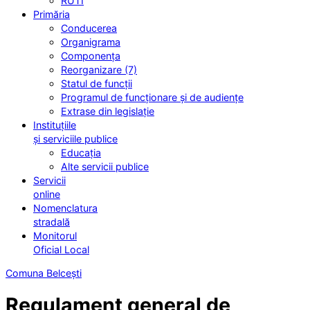
RUTI
Primăria
Conducerea
Organigrama
Componența
Reorganizare (7)
Statul de funcții
Programul de funcționare și de audiențe
Extrase din legislație
Instituțiile
și serviciile publice
Educația
Alte servicii publice
Servicii
online
Nomenclatura
stradală
Monitorul
Oficial Local
Comuna Belcești
Regulament general de