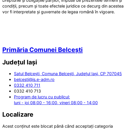
Drepturile și obligațiile părților, impuse de prezentele termeni și
condiții, precum și toate efectele juridice ce decurg din acestea
vor fi interpretate și guvernate de legea română în vigoare.
Primăria Comunei Belcești
Județul
Iași
Satul Belcești, Comuna Belcești, Județul Iași, CP 707045
belcesti@is.e-adm.ro
0332 410 711
0332 410 713
Program de lucru cu publicul:
luni - joi 08:00 - 16:00, vineri 08:00 - 14:00
Localizare
Acest conținut este blocat până când acceptați categoria