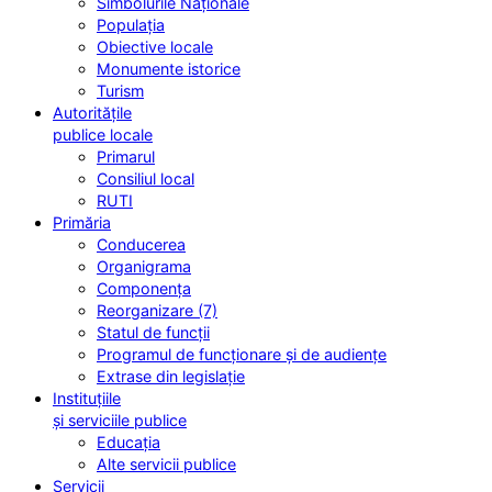
Simbolurile Naționale
Populația
Obiective locale
Monumente istorice
Turism
Autoritățile
publice locale
Primarul
Consiliul local
RUTI
Primăria
Conducerea
Organigrama
Componența
Reorganizare (7)
Statul de funcții
Programul de funcționare și de audiențe
Extrase din legislație
Instituțiile
și serviciile publice
Educația
Alte servicii publice
Servicii