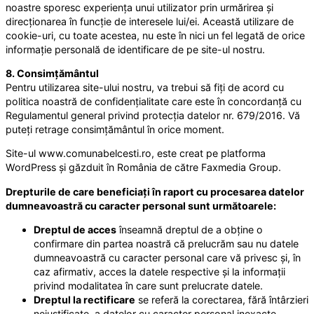
noastre sporesc experiența unui utilizator prin urmărirea și
direcționarea în funcție de interesele lui/ei. Această utilizare de
cookie-uri, cu toate acestea, nu este în nici un fel legată de orice
informație personală de identificare de pe site-ul nostru.
8. Consimțământul
Pentru utilizarea site-ului nostru, va trebui să fiți de acord cu
politica noastră de confidențialitate care este în concordanță cu
Regulamentul general privind protecția datelor nr. 679/2016. Vă
puteți retrage consimțământul în orice moment.
Site-ul www.comunabelcesti.ro, este creat pe platforma
WordPress și găzduit în România de către Faxmedia Group.
Drepturile de care beneficiați în raport cu procesarea datelor
dumneavoastră cu caracter personal sunt următoarele:
Dreptul de acces
înseamnă dreptul de a obține o
confirmare din partea noastră că prelucrăm sau nu datele
dumneavoastră cu caracter personal care vă privesc și, în
caz afirmativ, acces la datele respective și la informații
privind modalitatea în care sunt prelucrate datele.
Dreptul la rectificare
se referă la corectarea, fără întârzieri
nejustificate, a datelor cu caracter personal inexacte.