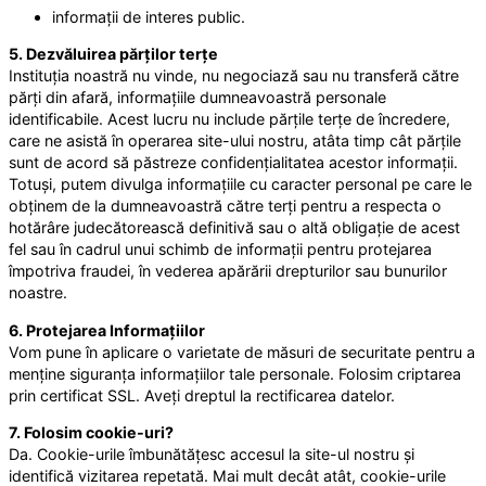
informații de interes public.
5. Dezvăluirea părților terțe
Instituția noastră nu vinde, nu negociază sau nu transferă către
părți din afară, informațiile dumneavoastră personale
identificabile. Acest lucru nu include părțile terțe de încredere,
care ne asistă în operarea site-ului nostru, atâta timp cât părțile
sunt de acord să păstreze confidențialitatea acestor informații.
Totuși, putem divulga informațiile cu caracter personal pe care le
obținem de la dumneavoastră către terți pentru a respecta o
hotărâre judecătorească definitivă sau o altă obligație de acest
fel sau în cadrul unui schimb de informații pentru protejarea
împotriva fraudei, în vederea apărării drepturilor sau bunurilor
noastre.
6. Protejarea Informațiilor
Vom pune în aplicare o varietate de măsuri de securitate pentru a
menține siguranța informațiilor tale personale. Folosim criptarea
prin certificat SSL. Aveți dreptul la rectificarea datelor.
7. Folosim cookie-uri?
Da. Cookie-urile îmbunătățesc accesul la site-ul nostru și
identifică vizitarea repetată. Mai mult decât atât, cookie-urile