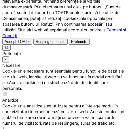
relevantă experiență, reținând preferințele și vizitele
dumneavoastră. Prin efectuarea unui click pe butonul „Sunt de
acord”, sunteți de acord ca TOATE cookie-urile să fie utilizate.
De asemenea, puteți să refuzați cookie-urile opționale prin
apăsarea butonului „Refuz”. Prin continuarea accesării sau
utilizării Site-ului web vă exprimați acordul cu privire la
Termeni și
Condiții
.
Accept TOATE
Resping opționale
Preferințe
🍪
Preferințe
×
Necesare
Cookie-urile necesare sunt esențiale pentru funcțiile de bază ale
site-ului web, iar site-ul web nu va funcționa în modul dorit fără
ele.Aceste cookie-uri nu stochează date de identificare
personală.
Analitice
Cookie-urile analitice sunt utilizate pentru a înțelege modul în
care vizitatorii interacționează cu site-ul web. Aceste cookie-uri
ajută la furnizarea de informații cu privire la valori, cum ar fi
numărul de vizitatori, rata de respingere, sursa de trafic etc.