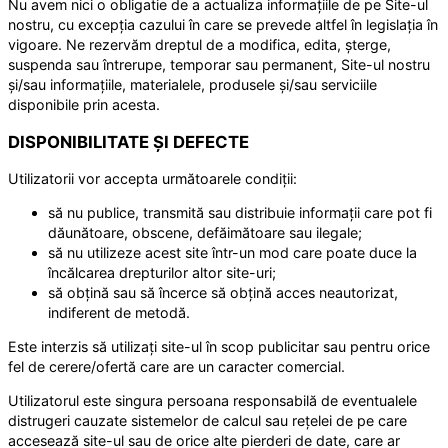
Nu avem nici o obligatie de a actualiza informațiile de pe Site-ul
nostru, cu excepția cazului în care se prevede altfel în legislația în
vigoare. Ne rezervăm dreptul de a modifica, edita, șterge,
suspenda sau întrerupe, temporar sau permanent, Site-ul nostru
și/sau informațiile, materialele, produsele și/sau serviciile
disponibile prin acesta.
DISPONIBILITATE ȘI DEFECTE
Utilizatorii vor accepta următoarele condiții:
să nu publice, transmită sau distribuie informații care pot fi
dăunătoare, obscene, defăimătoare sau ilegale;
să nu utilizeze acest site într-un mod care poate duce la
încălcarea drepturilor altor site-uri;
să obțină sau să încerce să obțină acces neautorizat,
indiferent de metodă.
Este interzis să utilizați site-ul în scop publicitar sau pentru orice
fel de cerere/ofertă care are un caracter comercial.
Utilizatorul este singura persoana responsabilă de eventualele
distrugeri cauzate sistemelor de calcul sau rețelei de pe care
accesează site-ul sau de orice alte pierderi de date, care ar