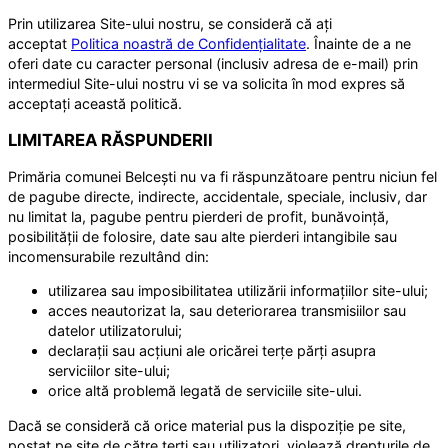
Prin utilizarea Site-ului nostru, se consideră că ați
acceptat
Politica noastră de Confidențialitate
. Înainte de a ne
oferi date cu caracter personal (inclusiv adresa de e-mail) prin
intermediul Site-ului nostru vi se va solicita în mod expres să
acceptați această politică.
LIMITAREA RĂSPUNDERII
Primăria comunei Belcești nu va fi răspunzătoare pentru niciun fel
de pagube directe, indirecte, accidentale, speciale, inclusiv, dar
nu limitat la, pagube pentru pierderi de profit, bunăvoință,
posibilității de folosire, date sau alte pierderi intangibile sau
incomensurabile rezultând din:
utilizarea sau imposibilitatea utilizării informațiilor site-ului;
acces neautorizat la, sau deteriorarea transmisiilor sau
datelor utilizatorului;
declarații sau acțiuni ale oricărei terțe părți asupra
serviciilor site-ului;
orice altă problemă legată de serviciile site-ului.
Dacă se consideră că orice material pus la dispoziție pe site,
postat pe site de către terți sau utilizatori, violează drepturile de