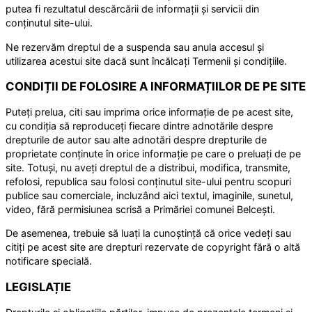
putea fi rezultatul descărcării de informații și servicii din
conținutul site-ului.
Ne rezervăm dreptul de a suspenda sau anula accesul și
utilizarea acestui site dacă sunt încălcați Termenii și condițiile.
CONDIȚII DE FOLOSIRE A INFORMAȚIILOR DE PE SITE
Puteți prelua, citi sau imprima orice informație de pe acest site,
cu condiția să reproduceți fiecare dintre adnotările despre
drepturile de autor sau alte adnotări despre drepturile de
proprietate conținute în orice informație pe care o preluați de pe
site. Totuși, nu aveți dreptul de a distribui, modifica, transmite,
refolosi, republica sau folosi conținutul site-ului pentru scopuri
publice sau comerciale, incluzând aici textul, imaginile, sunetul,
video, fără permisiunea scrisă a Primăriei comunei Belcești.
De asemenea, trebuie să luați la cunoștință că orice vedeți sau
citiți pe acest site are drepturi rezervate de copyright fără o altă
notificare specială.
LEGISLAȚIE