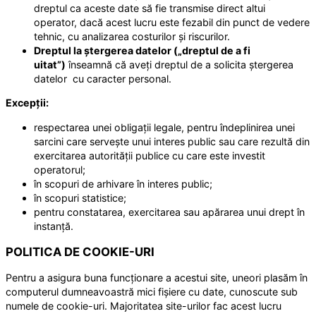
dreptul ca aceste date să fie transmise direct altui
operator, dacă acest lucru este fezabil din punct de vedere
tehnic, cu analizarea costurilor și riscurilor.
Dreptul la ștergerea datelor („dreptul de a fi
uitat”)
înseamnă că aveți dreptul de a solicita ștergerea
datelor cu caracter personal.
Excepții:
respectarea unei obligații legale, pentru îndeplinirea unei
sarcini care servește unui interes public sau care rezultă din
exercitarea autorității publice cu care este investit
operatorul;
în scopuri de arhivare în interes public;
în scopuri statistice;
pentru constatarea, exercitarea sau apărarea unui drept în
instanță.
POLITICA DE COOKIE-URI
Pentru a asigura buna funcționare a acestui site, uneori plasăm în
computerul dumneavoastră mici fișiere cu date, cunoscute sub
numele de cookie-uri. Majoritatea site-urilor fac acest lucru