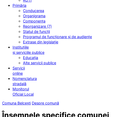
RUTI
Primăria
Conducerea
Organigrama
Componența
Reorganizare (7)
Statul de funcții
Programul de funcționare și de audiențe
Extrase din legislație
Instituțiile
și serviciile publice
Educația
Alte servicii publice
Servicii
online
Nomenclatura
stradală
Monitorul
Oficial Local
Comuna Belcești
Despre comună
Însemnele specifice comunei