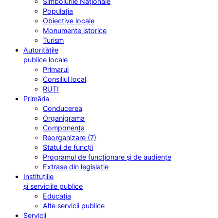
Simbolurile Naționale
Populația
Obiective locale
Monumente istorice
Turism
Autoritățile
publice locale
Primarul
Consiliul local
RUTI
Primăria
Conducerea
Organigrama
Componența
Reorganizare (7)
Statul de funcții
Programul de funcționare și de audiențe
Extrase din legislație
Instituțiile
și serviciile publice
Educația
Alte servicii publice
Servicii