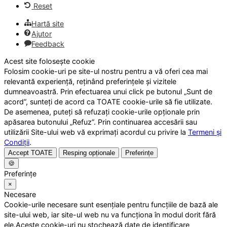
Reset
Hartă site
Ajutor
Feedback
Acest site folosește cookie
Folosim cookie-uri pe site-ul nostru pentru a vă oferi cea mai
relevantă experiență, reținând preferințele și vizitele
dumneavoastră. Prin efectuarea unui click pe butonul „Sunt de
acord”, sunteți de acord ca TOATE cookie-urile să fie utilizate.
De asemenea, puteți să refuzați cookie-urile opționale prin
apăsarea butonului „Refuz”. Prin continuarea accesării sau
utilizării Site-ului web vă exprimați acordul cu privire la
Termeni și
Condiții
.
Accept TOATE
Resping opționale
Preferințe
🍪
Preferințe
×
Necesare
Cookie-urile necesare sunt esențiale pentru funcțiile de bază ale
site-ului web, iar site-ul web nu va funcționa în modul dorit fără
ele.Aceste cookie-uri nu stochează date de identificare