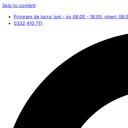
Skip to content
Program de lucru: luni - joi 08:00 - 16:00, vineri: 08:
0332 410 711