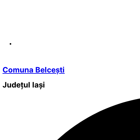
Comuna Belcești
Județul
Iași