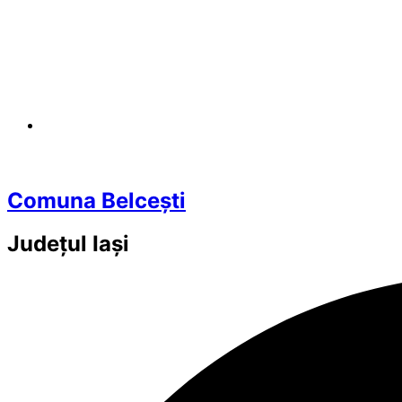
Comuna Belcești
Județul
Iași