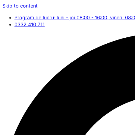
Skip to content
Program de lucru: luni - joi 08:00 - 16:00, vineri: 08:
0332 410 711