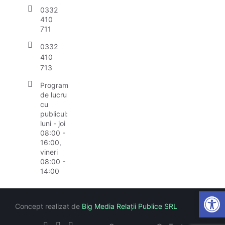
0332
410
711
0332
410
713
Program
de lucru
cu
publicul:
luni - joi
08:00 -
16:00,
vineri
08:00 -
14:00
Open
Concept realizat de
Big Media Relații Publice SRL