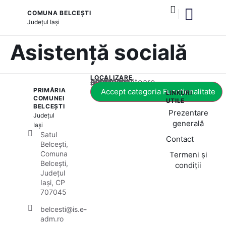
COMUNA BELCEȘTI
Județul
Iași
și serviciile publice
Asistență socială
LOCALIZARE
Acest conținut este blocat până când acceptați categoria corespunzătoare de cookie-uri.
PRIMĂRIA
Accept categoria Funcționalitate
LINKURI
COMUNEI
UTILE
BELCEȘTI
Prezentare
Județul
generală
Iași
Satul
Contact
Belcești,
Comuna
Termeni și
Belcești,
condiții
Județul
Iași, CP
707045
belcesti@is.e-
adm.ro