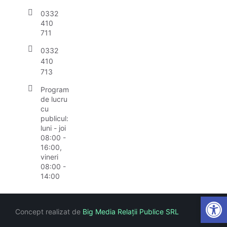
0332
410
711
0332
410
713
Program
de lucru
cu
publicul:
luni - joi
08:00 -
16:00,
vineri
08:00 -
14:00
Open
Concept realizat de
Big Media Relații Publice SRL