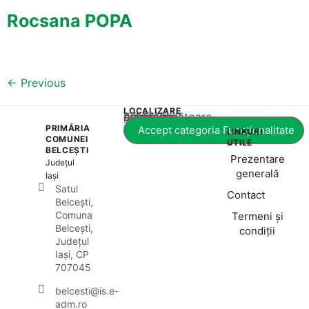
Rocsana POPA
←
Previous
LOCALIZARE
Acest conținut este blocat până când acceptați categoria corespunzătoare de cookie-uri.
PRIMĂRIA
Accept categoria Funcționalitate
LINKURI
COMUNEI
UTILE
BELCEȘTI
Prezentare
Județul
generală
Iași
Satul
Contact
Belcești,
Comuna
Termeni și
Belcești,
condiții
Județul
Iași, CP
707045
belcesti@is.e-
adm.ro