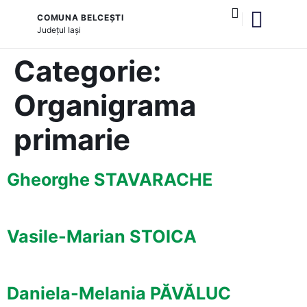
COMUNA BELCEȘTI
Județul
Iași
și serviciile publice
Categorie:
Organigrama
primarie
Gheorghe STAVARACHE
Vasile-Marian STOICA
Daniela-Melania PĂVĂLUC