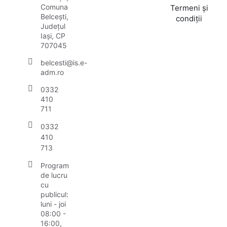
Comuna
Termeni și
Belcești,
condiții
Județul
Iași, CP
707045
belcesti@is.e-
adm.ro
0332
410
711
0332
410
713
Program
de lucru
cu
publicul:
luni - joi
08:00 -
16:00,