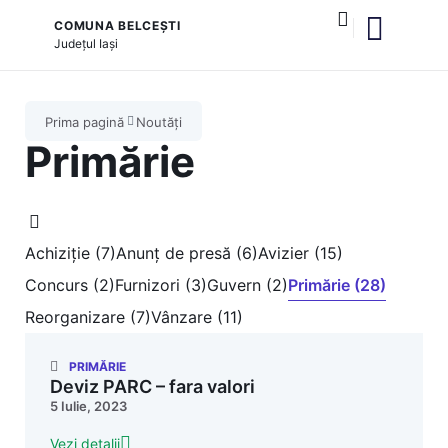
COMUNA BELCEȘTI
Județul
Iași
și serviciile publice
Prima pagină
Noutăți
Primărie
Achiziție (7)
Anunț de presă (6)
Avizier (15)
Concurs (2)
Furnizori (3)
Guvern (2)
Primărie (28)
Reorganizare (7)
Vânzare (11)
PRIMĂRIE
Deviz PARC – fara valori
5 Iulie, 2023
Vezi detalii