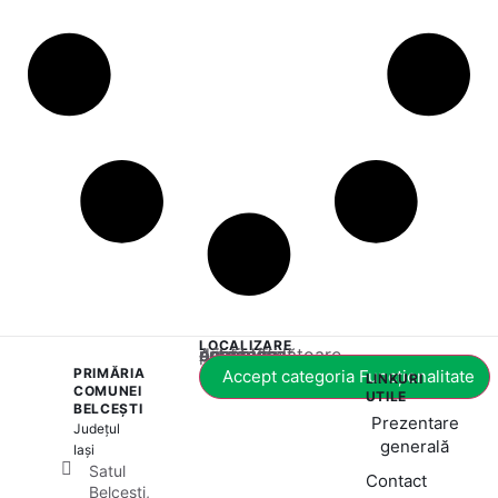
LOCALIZARE
Acest conținut este blocat până când acceptați categoria corespunzătoare de cookie-uri.
PRIMĂRIA
Accept categoria Funcționalitate
LINKURI
COMUNEI
UTILE
BELCEȘTI
Prezentare
Județul
generală
Iași
Satul
Contact
Belcești,