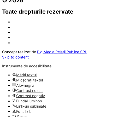
© 2026
Toate drepturile rezervate
Concept realizat de
Big Media Relații Publice SRL
Skip to content
Instrumente de accesibilitate
Măriți textul
Micșorați textul
Alb-negru
Contrast ridicat
Contrast negativ
Fundal luminos
Link-uri subliniate
Font lizibil
Reset