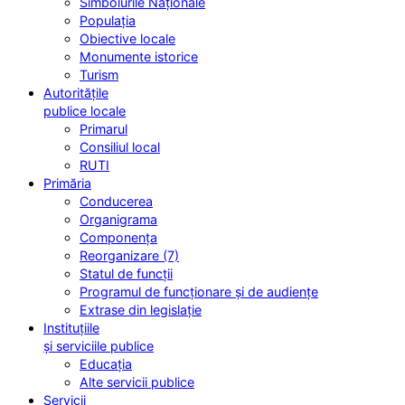
Simbolurile Naționale
Populația
Obiective locale
Monumente istorice
Turism
Autoritățile
publice locale
Primarul
Consiliul local
RUTI
Primăria
Conducerea
Organigrama
Componența
Reorganizare (7)
Statul de funcții
Programul de funcționare și de audiențe
Extrase din legislație
Instituțiile
și serviciile publice
Educația
Alte servicii publice
Servicii