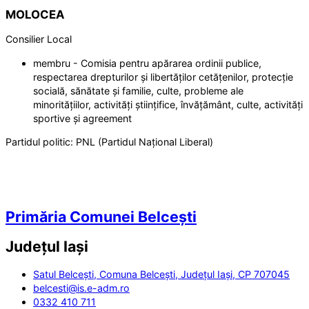
MOLOCEA
Consilier Local
membru - Comisia pentru apărarea ordinii publice,
respectarea drepturilor și libertăților cetățenilor, protecție
socială, sănătate și familie, culte, probleme ale
minoritățiilor, activități științifice, învățământ, culte, activități
sportive și agreement
Partidul politic:
PNL (Partidul Național Liberal)
Primăria Comunei Belcești
Județul
Iași
Satul Belcești, Comuna Belcești, Județul Iași, CP 707045
belcesti@is.e-adm.ro
0332 410 711