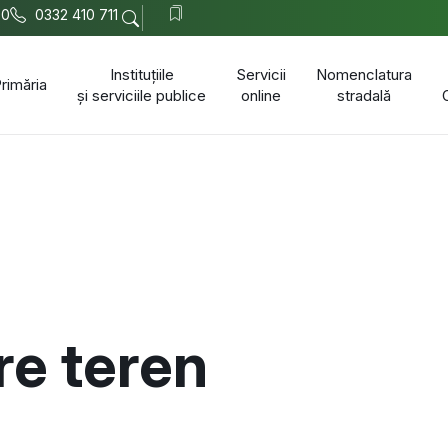
00
0332 410 711
Instituțiile
Servicii
Nomenclatura
rimăria
și serviciile publice
online
stradală
re teren