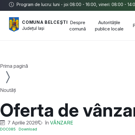
Program de lucru: luni - joi 08:00 - 16:00, vineri: 08:00 - 14:
Despre
Autoritățile
COMUNA BELCEȘTI
P
Județul
Iași
comună
publice locale
Prima pagină
Noutăți
Oferta de vânza
7 Aprilie 2026
în
VÂNZARE
DOC085
Download