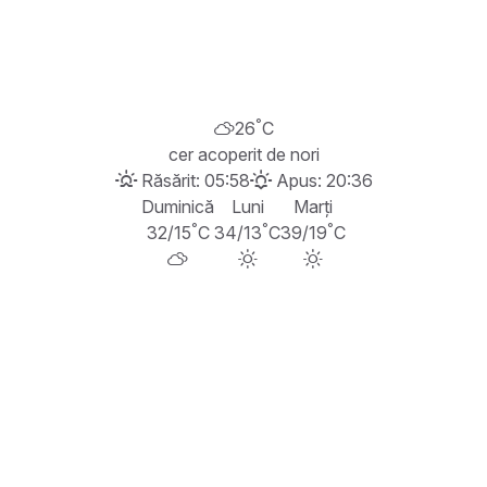
°
26
C
cer acoperit de nori
Răsărit: 05:58
Apus: 20:36
Duminică
Luni
Marți
°
°
°
32/15
C
34/13
C
39/19
C