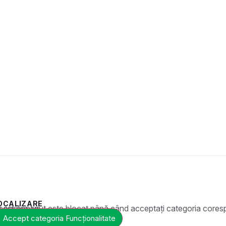
OCALIZARE
t este blocat până când acceptați categoria corespunzătoare de cookie-uri.
Accept categoria Funcționalitate