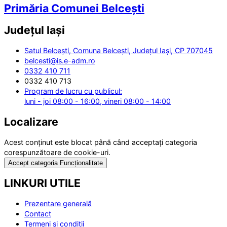
Primăria Comunei Belcești
Județul
Iași
Satul Belcești, Comuna Belcești, Județul Iași, CP 707045
belcesti@is.e-adm.ro
0332 410 711
0332 410 713
Program de lucru cu publicul:
luni - joi 08:00 - 16:00, vineri 08:00 - 14:00
Localizare
Acest conținut este blocat până când acceptați categoria
corespunzătoare de cookie-uri.
Accept categoria Funcționalitate
LINKURI UTILE
Prezentare generală
Contact
Termeni și condiții