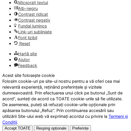
Micșorați textul
Alb-negru
Contrast ridicat
Contrast negativ
Fundal luminos
Link-uri subliniate
Font lizibil
Reset
Hartă site
Ajutor
Feedback
Acest site folosește cookie
Folosim cookie-uri pe site-ul nostru pentru a vă oferi cea mai
relevantă experiență, reținând preferințele și vizitele
dumneavoastră. Prin efectuarea unui click pe butonul „Sunt de
acord”, sunteți de acord ca TOATE cookie-urile să fie utilizate.
De asemenea, puteți să refuzați cookie-urile opționale prin
apăsarea butonului „Refuz”. Prin continuarea accesării sau
utilizării Site-ului web vă exprimați acordul cu privire la
Termeni și
Condiții
.
Accept TOATE
Resping opționale
Preferințe