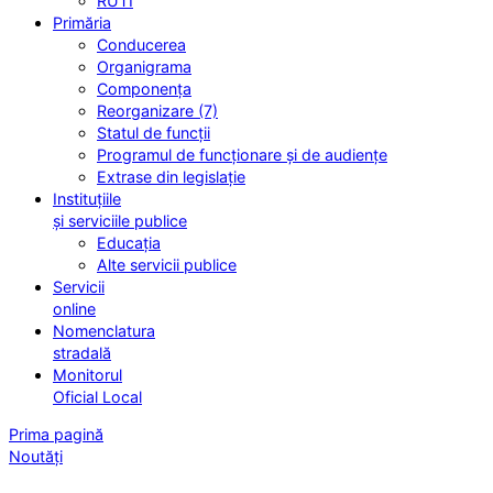
RUTI
Primăria
Conducerea
Organigrama
Componența
Reorganizare (7)
Statul de funcții
Programul de funcționare și de audiențe
Extrase din legislație
Instituțiile
și serviciile publice
Educația
Alte servicii publice
Servicii
online
Nomenclatura
stradală
Monitorul
Oficial Local
Prima pagină
Noutăți