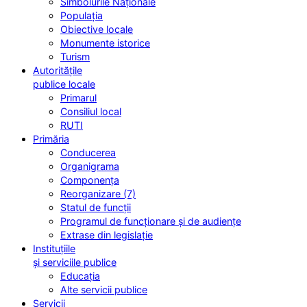
Simbolurile Naționale
Populația
Obiective locale
Monumente istorice
Turism
Autoritățile
publice locale
Primarul
Consiliul local
RUTI
Primăria
Conducerea
Organigrama
Componența
Reorganizare (7)
Statul de funcții
Programul de funcționare și de audiențe
Extrase din legislație
Instituțiile
și serviciile publice
Educația
Alte servicii publice
Servicii